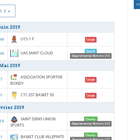
HO
1 F
Juin 2019
U15-1 F
né
Coupe
Qualif.
UAS SAINT CLOUD
né
Départemental féminin U15
Mai 2019
ASSOCIATION SPORTIVE
37
Coupe
BONDY
CTC EST BASKET 93
61
Coupe
vrier 2019
SAINT DENIS UNION
Champ.
19
Départemental féminin U15
SPORTS
Champ.
BASKET CLUB VILLEPINTE
11
Départemental féminin U15