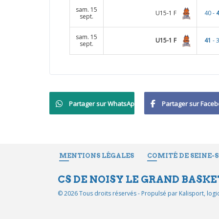
sam. 15
U15-1 F
40 -
sept.
sam. 15
U15-1 F
41
- 
sept.
Partager sur WhatsApp
Partager sur Face
MENTIONS LÉGALES
COMITÉ DE SEINE-
CS DE NOISY LE GRAND BASKE
© 2026 Tous droits réservés - Propulsé par
Kalisport, log