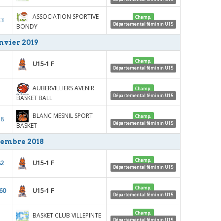
ASSOCIATION SPORTIVE
Champ.
43
Départemental féminin U15
BONDY
nvier 2019
Champ.
U15-1 F
Départemental féminin U15
AUBERVILLIERS AVENIR
Champ.
Départemental féminin U15
BASKET BALL
BLANC MESNIL SPORT
Champ.
38
Départemental féminin U15
BASKET
embre 2018
Champ.
U15-1 F
82
Départemental féminin U15
Champ.
U15-1 F
60
Départemental féminin U15
Champ.
BASKET CLUB VILLEPINTE
Départemental féminin U15