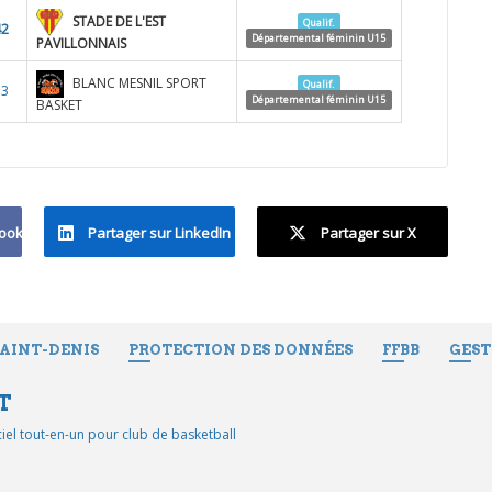
STADE DE L'EST
Qualif.
42
Départemental féminin U15
PAVILLONNAIS
BLANC MESNIL SPORT
Qualif.
33
Départemental féminin U15
BASKET
book
Partager sur LinkedIn
Partager sur X
SAINT-DENIS
PROTECTION DES DONNÉES
FFBB
GEST
T
iciel tout-en-un pour club de basketball