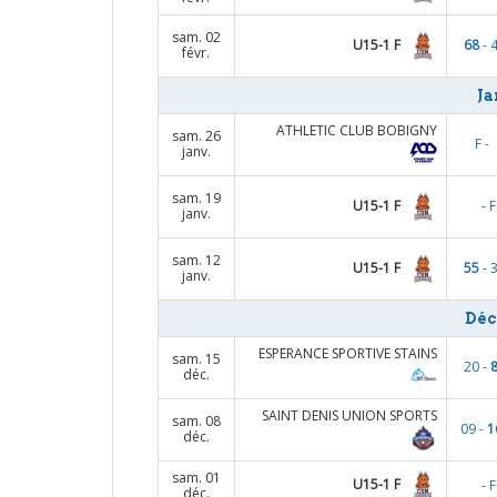
sam. 02
U15-1 F
68
- 
févr.
Ja
ATHLETIC CLUB BOBIGNY
sam. 26
F -
janv.
sam. 19
U15-1 F
- F
janv.
sam. 12
U15-1 F
55
- 
janv.
Déc
ESPERANCE SPORTIVE STAINS
sam. 15
20 -
déc.
SAINT DENIS UNION SPORTS
sam. 08
09 -
1
déc.
sam. 01
U15-1 F
- F
déc.