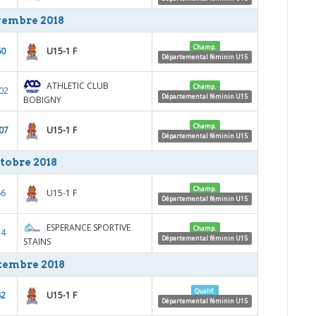
embre 2018
Champ.
U15-1 F
60
Départemental féminin U15
ATHLETIC CLUB
Champ.
02
Départemental féminin U15
BOBIGNY
Champ.
U15-1 F
07
Départemental féminin U15
tobre 2018
Champ.
U15-1 F
66
Départemental féminin U15
ESPERANCE SPORTIVE
Champ.
24
Départemental féminin U15
STAINS
tembre 2018
Qualif.
U15-1 F
42
Départemental féminin U15