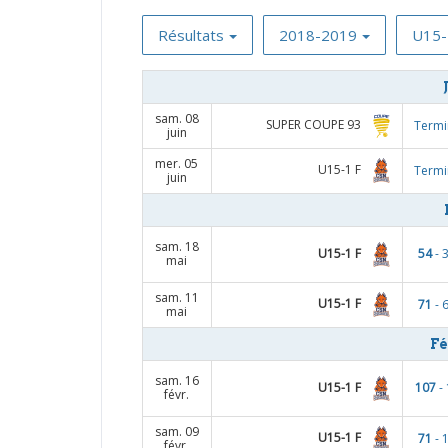
Résultats
2018-2019
U15-
sam. 08
SUPER COUPE 93
Termi
juin
mer. 05
U15-1 F
Termi
juin
sam. 18
U15-1 F
54
- 
mai
sam. 11
U15-1 F
71
- 
mai
Fé
sam. 16
U15-1 F
107
- 
févr.
sam. 09
U15-1 F
71
- 
févr.