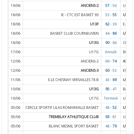
19/06
ANCIENS-2
57
- 56
USM V
18/06
IE - CTC EST BASKET 93
53 -
55
U18F
18/06
U13F
62
- 39
E.LE C
18/06
BASKET CLUB COURNEUVIEN
44 -
86
U15F
18/06
U13G
90
- 66
CERGY
17/06
U17G
Annulé
BC CH
12/06
ANCIENS-2
69 -
74
AS MA
12/06
ANCIENS-3
60
- 53
ESPER
11/06
E.LE CHESNAY VERSAILLES 78 B
43 -
69
U13F
10/06
U13G
95
- 47
BASKE
10/06
U17G
Terminé
USM PL
05/06
CERCLE SPORTIF LILAS ROMAINVILLE BASKET
48 -
52
U11G
05/06
TREMBLAY ATHLETIQUE CLUB
93
- 81
U20G
05/06
BLANC MESNIL SPORT BASKET
48 -
79
U11F