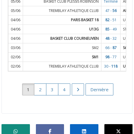
05/06
BASKET CLUB PLESSIS ROBINSON
Terminé
ANCIE
05/06
TREMBLAY ATHLETIQUE CLUB
47 -
56
ANCIE
04/06
PARIS BASKET 18
82
- 51
U13F
04/06
U13G
85
- 49
STADE
04/06
BASKET CLUB COURNEUVIEN
48
- 32
U15G
03/06
SM2
66 -
87
Sélect
02/06
SM1
98
- 77
US MU
02/06
TREMBLAY ATHLETIQUE CLUB
30 -
118
U13F
1
2
3
4
Dernière