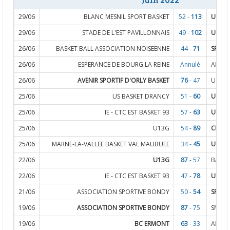
Juin 2022
29/06
BLANC MESNIL SPORT BASKET
52 -
113
U13G
29/06
STADE DE L'EST PAVILLONNAIS
49 -
102
U13F
26/06
BASKET BALL ASSOCIATION NOISEENNE
44 -
71
SF1
26/06
ESPERANCE DE BOURG LA REINE
Annulé
ANCIE
26/06
AVENIR SPORTIF D'ORLY BASKET
76
- 47
U13F
25/06
US BASKET DRANCY
51 -
60
U18F
25/06
IE - CTC EST BASKET 93
57 -
63
U15F
25/06
U13G
54 -
89
CHATO
25/06
MARNE-LA-VALLEE BASKET VAL MAUBUEE
34 -
45
U13F
22/06
U13G
87
- 57
BASKE
22/06
IE - CTC EST BASKET 93
47 -
78
U13F
21/06
ASSOCIATION SPORTIVE BONDY
50 -
54
SF1
19/06
ASSOCIATION SPORTIVE BONDY
87
- 75
SM1
19/06
BC ERMONT
63
- 33
ANCIE