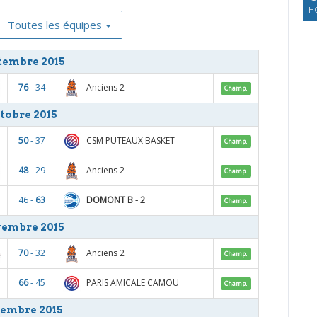
HO
Toutes les équipes
tembre 2015
Anciens 2
76
- 34
Champ.
tobre 2015
CSM PUTEAUX BASKET
50
- 37
Champ.
Anciens 2
48
- 29
Champ.
DOMONT B - 2
46 -
63
Champ.
embre 2015
Anciens 2
70
- 32
Champ.
PARIS AMICALE CAMOU
66
- 45
Champ.
embre 2015