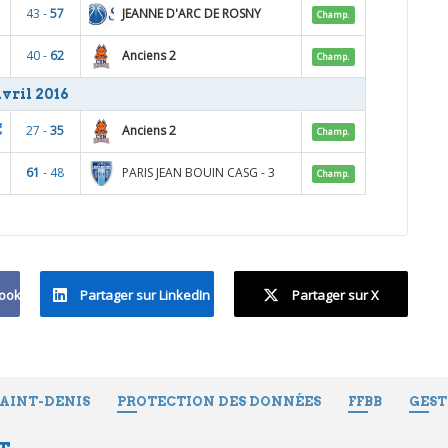
JEANNE D'ARC DE ROSNY
43 -
57
Champ.
Anciens 2
40 -
62
Champ.
vril 2016
Anciens 2
27 -
35
Champ.
PARIS JEAN BOUIN CASG - 3
61
- 48
Champ.
book
Partager sur LinkedIn
Partager sur X
SAINT-DENIS
PROTECTION DES DONNÉES
FFBB
GEST