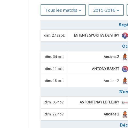
Tous les matchs
2015-2016
Sep
ENTENTE SPORTIVE DE VITRY
dim. 27 sept.
Oc
Anciens 2
dim. 04 oct.
ANTONY BASKET
dim. 11 oct.
Anciens 2
dim. 18 oct.
Nov
AS FONTENAY LE FLEURY
dim. 08 nov.
Anciens 2
dim. 22 nov.
Déc