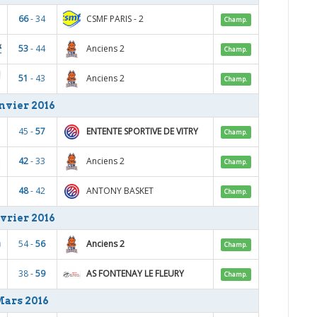
CSMF PARIS - 2
66
- 34
Champ.
Anciens 2
53
- 44
Champ.
Anciens 2
51
- 43
Champ.
nvier 2016
ENTENTE SPORTIVE DE VITRY
45 -
57
Champ.
Anciens 2
42
- 33
Champ.
ANTONY BASKET
48
- 42
Champ.
vrier 2016
Anciens 2
54 -
56
Champ.
AS FONTENAY LE FLEURY
38 -
59
Champ.
ars 2016