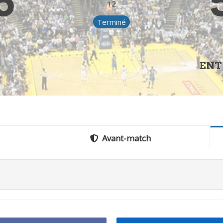
5
12
Terminé
ENT
Avant-match