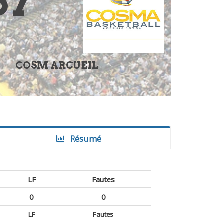
67
COSM ARCUEIL
Résumé
LF
Fautes
0
0
LF
Fautes