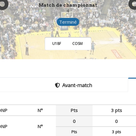
5
Match de championnat
4
Terminé
U18F
COSM
Avant-match
DNP
N°
Pts
3 pts
0
0
DNP
N°
Pts
3 pts