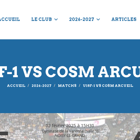
ACCUEIL
LE CLUB
2026-2027
ARTICLES
F-1 VS COSM ARC
ACCUEIL
2026-2027
MATCHS
U18F-1 VS COSM ARCUEIL
02 février 2025 à 15H30
Gymnase de la Varenne (salle 1)
NOISY-LE-GRAND