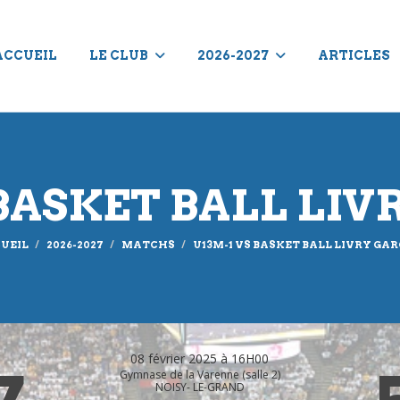
ACCUEIL
LE CLUB
2026-2027
ARTICLES
 BASKET BALL LI
UEIL
2026-2027
MATCHS
U13M-1 VS BASKET BALL LIVRY GA
08 février 2025 à 16H00
Gymnase de la Varenne (salle 2)
NOISY- LE-GRAND