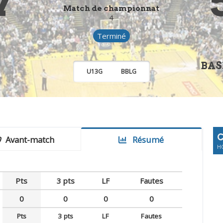
7
Match de championnat
4
Terminé
BAS
U13G
BBLG
C
Avant-match
Résumé
HO
Pts
3 pts
LF
Fautes
0
0
0
0
Pts
3 pts
LF
Fautes