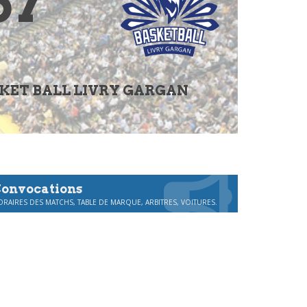
57
KET BALL LIVRY GARGAN
onvocations
RAIRES DES MATCHS, TABLE DE MARQUE, ARBITRES, VOITURES.