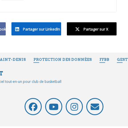
book
Partager sur LinkedIn
Partager sur X
SAINT-DENIS
PROTECTION DES DONNÉES
FFBB
GEST
T
iciel tout-en-un pour club de basketball