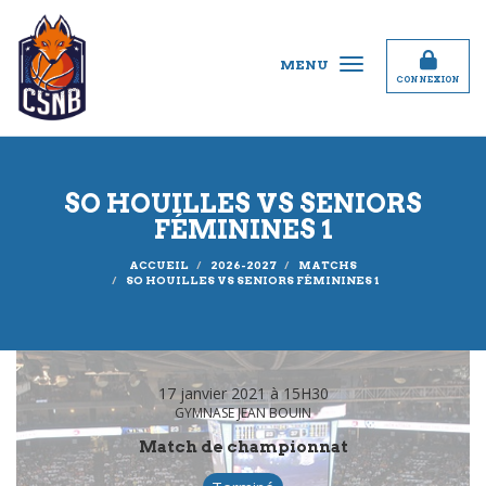
Panneau de gestion des cookies
MENU
CONNEXION
SO HOUILLES VS SENIORS
FÉMININES 1
ACCUEIL
2026-2027
MATCHS
SO HOUILLES VS SENIORS FÉMININES 1
17 janvier 2021 à 15H30
GYMNASE JEAN BOUIN
Match de championnat